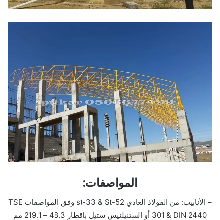
المواصفات:
– الأنابيب: من الفولاذ العادي st-33 & St-52 وفق المواصفات TSE
301 & DIN 2440 أو الستنيلنيس ستيل باقطار 48.3 – 219.1 مم