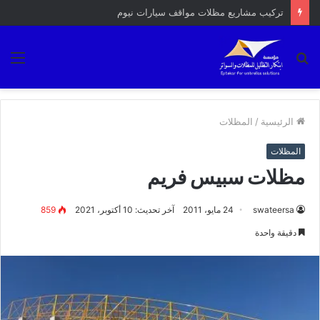
احدث انواع المظلات
بحث
الق
عن
الرئيسية
/
المظلات
المظلات
مظلات سبيس فريم
swateersa
24 مايو، 2011
آخر تحديث: 10 أكتوبر، 2021
859
دقيقة واحدة