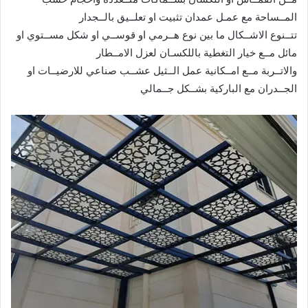
المــساحة مع عمـل عمدان تثبيت او تعلــيق بالــجدار
تتــنوع الاشــكال ما بين نوع هــرمي او قوســي او شكل مســتوي او
مائل مــع خيار التغطية باللكسـان لعزل الامــطار
والاتــربة مــع امــكانية عمل الــثيل عشــب صناعي للارضيــات او
الجــدران مع الباركية بشــكل جــمالي