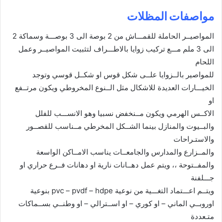
مواصفات المظلات
المواصيــر الحاملة للقمـــاش من 2 بوصة الى 3 بوصـــة وسماكة 2
الى 3 ملم مـــع تركيب زوايا بالاطـــراف لتثبيت المواصيــر وعمل
اللحام
للمواصير بالــزوايا علــى شكل قوس او شكــل قوسي وتوجد
الخيـــارات العديدة للاشكال مثل الــنوع المخروطي ويكون مرتــفع
او
الاكــس الهرمي ويكون مــنخفض نسبيا وهو الانســـب للفلل
والبــيوت والمنازل بينما الشــكل المخرطي مــناسب للقصــور
والاستـراحات
والمــزارع والمدارس والجامعــات يناسب الامــاكن الواسعة
والمفــتوحة ،، ويتم عمل دهــانات نارية او دهانات فــرع حراري او
جـــلفنة
ويتــم اعـــتماد التغـــية من نوعية pvc – pvdf – hdpe بنوعية
اوروبــي الماني – او كوري – او اســترالي – او وطنــي بســماكات
متـعددة