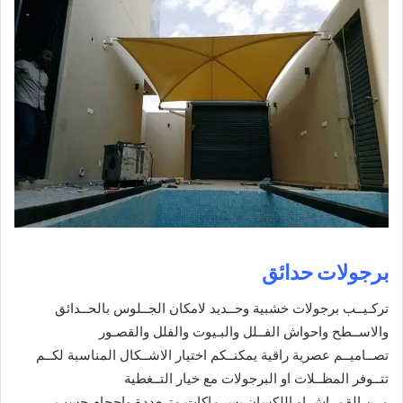
برجولات حدائق
تركـيــب برجولات خشبية وحــديد لامكان الجــلوس بالحــدائق
والاســطح واحواش الفــلل والبـيوت والفلل والقصـور
تصــاميــم عصرية راقية يمكنــكم اختيار الاشــكال المناسبة لكــم
تتــوفر المظــلات او البرجولات مع خيار التــغطية
مــن القمــاش او اللكسان بســماكات متــعددة واحجام حسب