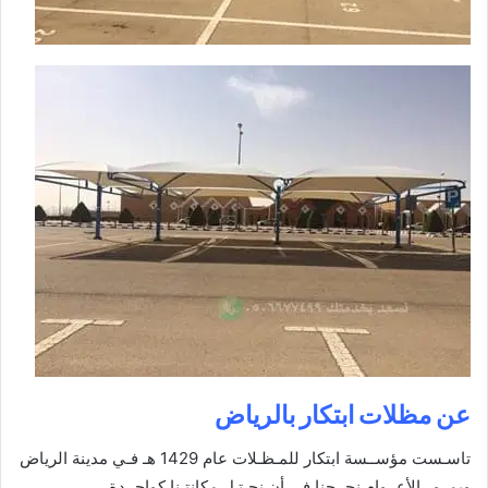
عن مظلات ابتكار بالرياض
تاسـست مؤســسة ابتكار للمـظـلات عام 1429 هـ فـي مدينة الرياض
وبمرور الأعــوام نجــحنا في أن نحـتـل مكانتـنا كواحــدة