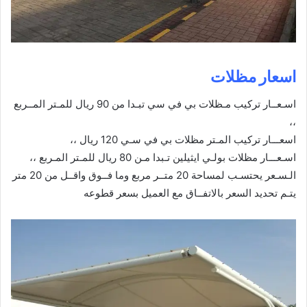
اسعار مظلات
اسـعــار تركيب مـظلات بي في سي تبـدا من 90 ريال للمـتر المــربع
،،
اسعـــار تركيب المـتر مظلات بي في سـي 120 ريال ،،
اسـعـــار مظلات بولـي ايثيلين تـبدا مـن 80 ريال للمـتر المـربع ،،
الـسـعر يحتسـب لمساحة 20 متــر مربع وما فــوق واقــل من 20 متر
يتـم تحديد السعر بالاتفــاق مع العميل بسعر قطوعه