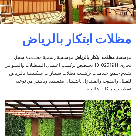
مظلات ابتكار بالرياض
مؤسسة
مظلات ابتكار بالرياض
مؤسـسة رسمية معتــمدة سجل
تجاري 1010251911 تخــصص تركيــب اعـمـال الـمـظـلات والـسواتـر
نقـدم جـميع خـدمـات تركـيـب مظلات سـيـارات سـكـنـيـة بالـرياض
للفـلل والبيـوت والمـنـازل باشـكـال متـعـددة وباكـثـر من نوعية
تغطية بسـماكات عالـيـة