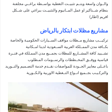
والــوان واسعة ويتــم تثبيــت التغطية بواســطة براغــي مجلفنة
بنظام شــناكير او عمل المــانيوم والتثبيــت ببراغي على شــكل
افريم (اطار)
مشاريع مظلات ابتكار بالرياض
تركيـــب مشاريع مــظلات مواقف الســيارات الحكوميـة والخاصة
بكــافة مدن الممــلكة العربية الســعودية لدينا امــكانية
تشــييد كافة المشــاريع للمظلات بجمــيع مدن الممـلكة في فتــرة
قياسية ووفــق المخــططات والرســومات المـطلوب
باعــلى معايير الجــودة للمواصفات نقــدم خدمة التصـميم والتــوريد
والتركـيـب بجــميع انــواع التــغطية الاوربية والـكــورية