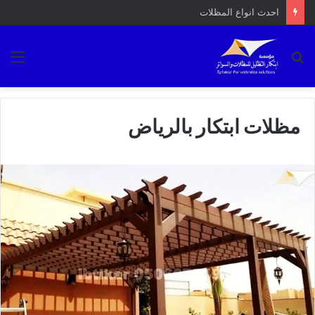
تصميم مظلة معدنية
بحث
الق
عن
مظلات ابتكار بالرياض