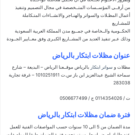
من أرقــى المؤســسات المتــخصصة في مجال التصميم وتنفيذ
أعمال المظـلات والسواتر والهنـاجر والانشــاءات المتـكاملة
للمشـاريع
الحكــومية والــخاصة في جمــيع مدن المملكة العربية السعودية
وذلك عـبر تنفيذ العديد من المشــاريع الكبـرى وفق معــايير الجــودة
عنوان مظلات ابتكار بالرياض
مظلات و
سواتر ابتكار
بالرياض موقــعنا الرياض – البديعة – شارع
سماحة الشيخ عبدالعزيز ابن باز س.ت 1010251911 – غرفة تجارية
283038
ت / 0114354026 ج / 0506677499
فترة ضمان مظلات ابتكار بالرياض
مدة الضمان من 5 الى 10 سنوات حسب المواصفات الفنية للعمل
عند طلبك لعرض اسعار سيتم تحديد فترة الضمان طبقا للمواصفات