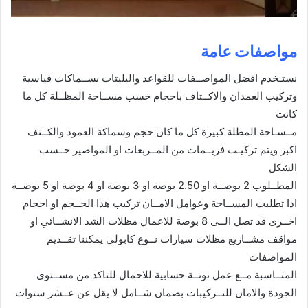
مواصفات عامة
نستـخدم افضل المواصــفات للقواعد والبليتات بســماكات قياسية
وتركيب العمدان والاكــتاف باحجام حسب مســاحة المظــلة كل ما
كانت
مــسـاحة المظلة كبيرة كل ما كان حجم وسماكة العمود والكــتف
اكبر ويتم تركيـب فريــمات من المــربعات او المواصير حــسب
الشكل
المطــلوب 2 بوصــة او 2.50 بوصة او 3 بوصة او 4 بوصة او 5 بوصــة
اذا تطلبت المســاحة وعوامل الامــان تركيب هذا الحــجم او احجام
اخــرى قد تصل الــى 8 بوصة للاعمال مظلات الشد الانشــائي او
مواقف مشــاريع مظلات سيارات نــوع كابولي يمكننا تقــديم
المواصفات
المنــاسبة مــع عمل نوتــة حسابية للاحمال للتاكد من مســتوى
الجودة والامان للتــركيبات بضمان شــامل لا يقل عن عــشر سنوات