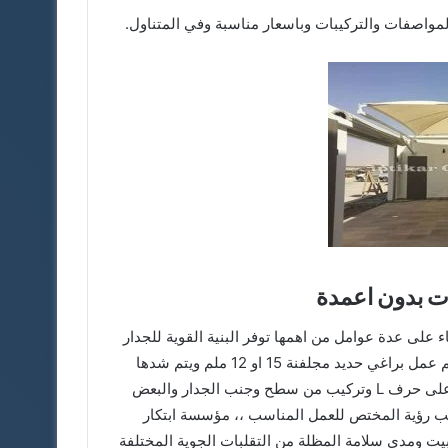
مواصفات والتركيبات وباسعار مناسبة وفي المتناول.
ات بدون اعمدة
 على عدة عوامل من اهمها توفر البنية القوية للجدار
ويتم تركيب بليتات بسماكات عالية تصل الى 8 ملم او اكثر ويتم عمل براغي حديد مجلفنة 15 او 12 ملم ويتم شدها
وتثبيتها بواسطة الحفر بالدريل بالجدران البليتات متنوعه منها على حرف L وتركيب من سطح وجنب الجدار والبعض
سب رؤية المختص للعمل المناسب ،، مؤسسة ابتكار
بيت ومدى سلامة المظلة من التقلبات الجوية المختلفة