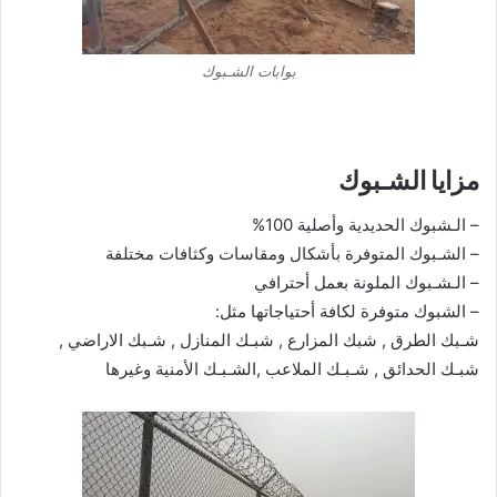
بوابات الشـبوك
مزايا الشـبوك
– الـشبوك الحديدية وأصلية 100%
– الشـبوك المتوفرة بأشكال ومقاسات وكثافات مختلفة
– الـشـبوك الملونة بعمل أحترافي
– الشبوك متوفرة لكافة أحتياجاتها مثل:
شـبك الطرق , شبك المزارع , شبـك المنازل , شـبك الاراضي ,
شبـك الحدائق , شـبـك الملاعب ,الشـبـك الأمنية وغيرها