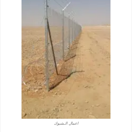
اعمال الـشبوك