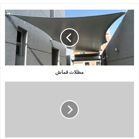
مظلات قماش