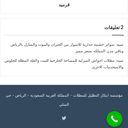
قرميد
‫2 تعليقات
تنبيه:
سواتر خشبية جدارية للاسوار بين الجيران والبيوت والمنازل بالرياض
وباقي مدن المملكه بسعر مميز
تنبيه:
مظلات احواش المنزلية للمساحة الخارجية للبيت والفلة المظلة للجلوس
والاستخدمات الاخرى
مؤسسة ابتكار التظليل للمظلات - المملكة العربية السعودية - الرياض - حي
السلي
تويتر