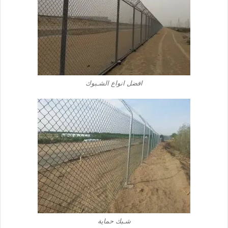
افضل انواع الشـبوك
شـبك حماية