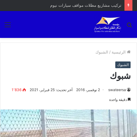
احدث انواع المظلات
بحث
الق
عن
الرئيسية
/
الشبوك
الشبوك
شبوك
swateersa
2 نوفمبر، 2016
آخر تحديث: 25 فبراير، 2021
1٬836
دقيقة واحدة