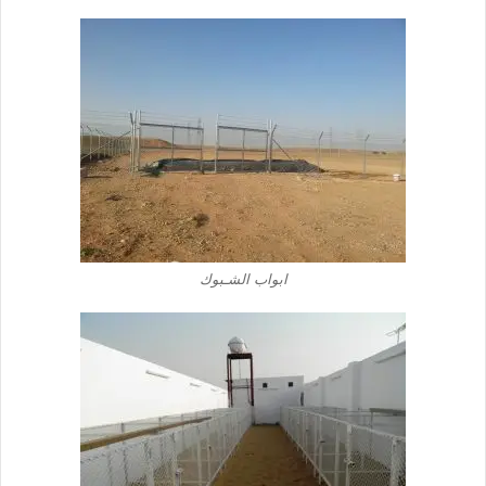
ابواب الشـبوك