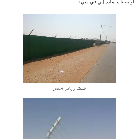
أو مغطاة بمادة (بي في سي).
شـبك زراعي اخضر