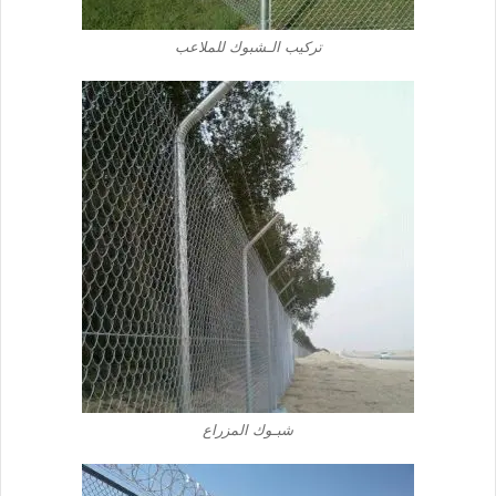
تركيب الـشبوك للملاعب
شبـوك المزراع