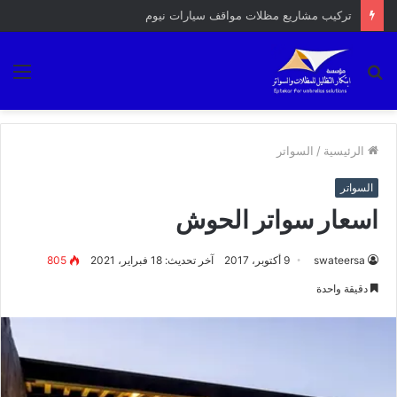
احدث انواع المظلات
بحث
الق
عن
الرئيسية
/
السواتر
السواتر
اسعار سواتر الحوش
swateersa
9 أكتوبر، 2017
آخر تحديث: 18 فبراير، 2021
805
دقيقة واحدة